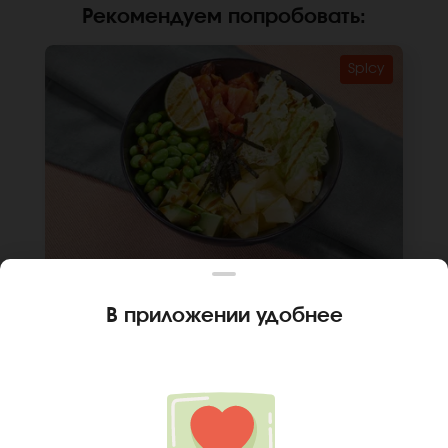
Рекомендуем попробовать
:
Spicy
300 г
В приложении удобнее
🌶
ПОКЕ ОГНЕННЫЙ ЛОСОСЬ
Лосось, авокадо, перец халапеньо, огурец,
капуста пекинская, морковь по-корейский,
лук зеленый, соус спайси, лайм, чипсы из
нори, кунжут, соус для поке, рис, киноа.
В КОРЗИНУ