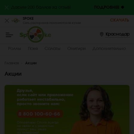
Дарим 200 баллов за отзыв!
ПОДРОБНЕЕ 🍀
SPOKE
СКАЧАТЬ
Сеть ресторанов паназиатской кухни
Spoke
-
Заказать
Краснодар
вкусные
поке
с
Роллы
Поке
Салаты
Онигири
Дополнительно
доставкой,
Краснодар
Главная
Акции
Акции