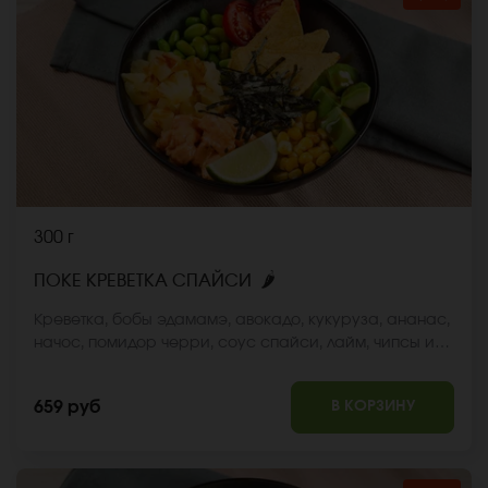
300 г
🌶
ПОКЕ КРЕВЕТКА СПАЙСИ
Креветка, бобы эдамамэ, авокадо, кукуруза, ананас,
начос, помидор черри, соус спайси, лайм, чипсы из
нори, кунжут, соус для поке, рис, киноа. *Внешний вид
блюда может отличаться от фото на сайте.
В КОРЗИНУ
659 руб