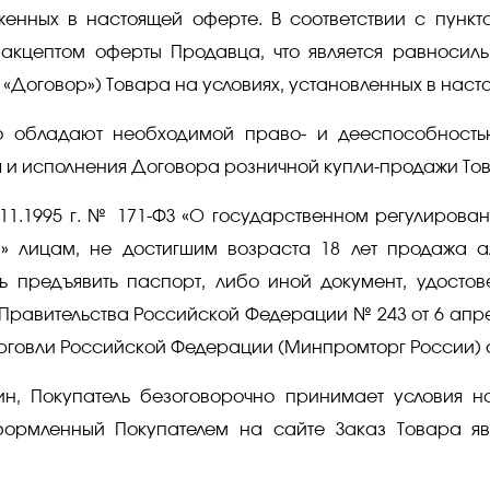
женных в настоящей оферте. В соответствии с пункто
 акцептом оферты Продавца, что является равноси
«Договор») Товара на условиях, установленных в наст
что обладают необходимой право- и дееспособност
 и исполнения Договора розничной купли-продажи То
11.1995 г. № 171-ФЗ «О государственном регулирова
» лицам, не достигшим возраста 18 лет продажа а
 предъявить паспорт, либо иной документ, удостов
равительства Российской Федерации № 243 от 6 апре
овли Российской Федерации (Минпромторг России) от 
зин, Покупатель безоговорочно принимает условия 
формленный Покупателем на сайте Заказ Товара яв