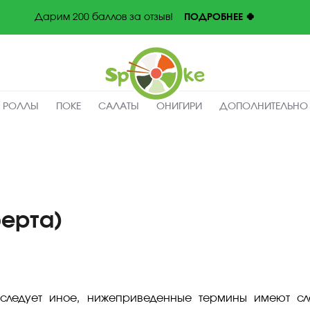
Дарим 200 баллов за отзыв!
ПОДРОБНЕЕ 🍀
Spoke
-
Заказать
вкусные
поке
с
доставкой,
Краснодар
РОЛЛЫ
ПОКЕ
САЛАТЫ
ОНИГИРИ
ДОПОЛНИТЕЛЬНО
ерта)
 следует иное, нижеприведенные термины имеют с