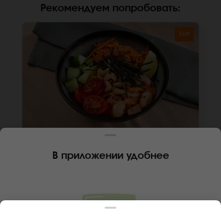
Рекомендуем попробовать
:
Хит
300 г
В приложении удобнее
ПОКЕ МОРСКОЙ ДУЭТ
Лосось, креветка, орех кешью, морковь по-
корейский, огурец, помидор черри, лайм,
чипсы из нори, соус унаги, кунжут, соус для
поке, рис, киноа. *Внешний вид блюда может
В КОРЗИНУ