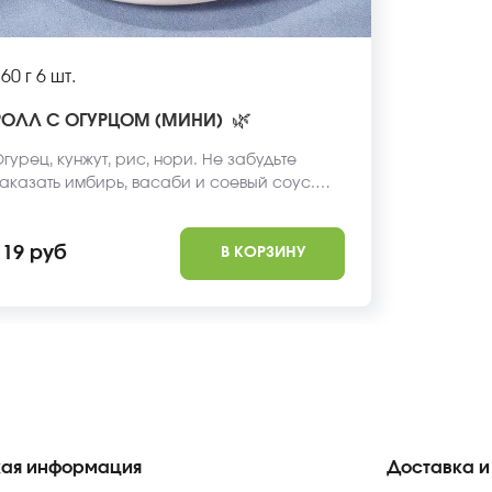
60 г
6 шт.
🌿
РОЛЛ С ОГУРЦОМ (МИНИ)
гурец, кунжут, рис, нори. Не забудьте
аказать имбирь, васаби и соевый соус.
ни не входят в стоимость заказа.
119 руб
В КОРЗИНУ
ая информация
Доставка и