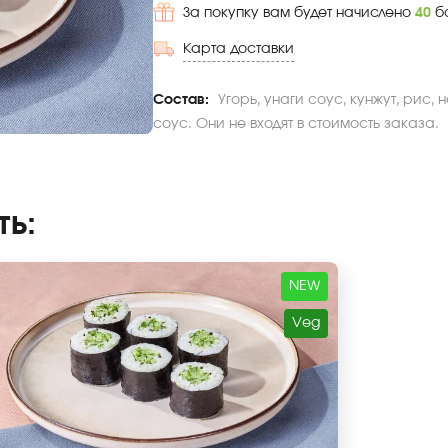
За покупку вам будет начислено
40
б
Карта доставки
Состав:
Угорь, унаги соус, кунжут, рис,
соус. Они не входят в стоимость заказа.
ть
:
NEW
Veg