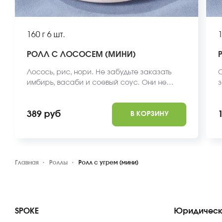
160 г
6 шт.
1
РОЛЛ С ЛОСОСЕМ (МИНИ)
Лосось, рис, нори. Не забудьте заказать
О
имбирь, васаби и соевый соус. Они не
з
входят в стоимость заказа.
О
389 руб
В КОРЗИНУ
Главная
Роллы
Ролл с угрем (мини)
SPOKE
Юридическ