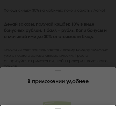
Хочешь скидку 30% на любимые поке и салаты? Легко!
Делай заказы, получай кэшбэк 10% в виде
бонусных рублей: 1 балл = рубль. Копи бонусы и
оплачивай ими до 30% от стоимости блюд.
Бонусный счет привязывается к твоему номеру телефона
уже с первого заказа автоматически. Просто
авторизуйся в приложении, чтобы проверить количество
баллов.
Внимание! Бонусные баллы сгорают через 90
В приложении удобнее
дней, так что не забывай оплачивать ими свои
полезные заказы ;)
*Оплата бонусными рублями не совместима с
промокодами, подарками и сертификатами.
Приятного аппетита!